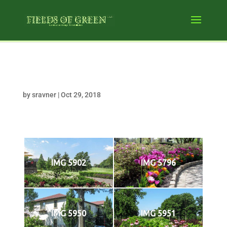
IVLS Full Optimized
by
sravner
|
Oct 29, 2018
IMG 5902
IMG 5796
IMG 5950
IMG 5951